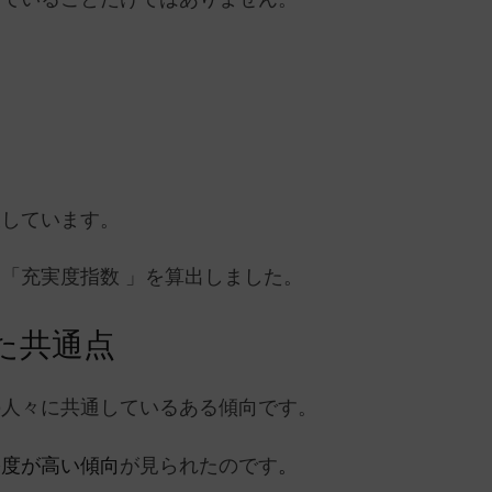
表しています。
「充実度指数 」を算出しました。
た共通点
の人々に共通しているある傾向です。
栄度が高い傾向
が見られたのです
。