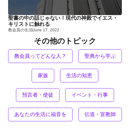
聖書の中の話じゃない！現代の神殿でイエス・
キリストに触れる
教会員の生活
June 17, 2022
その他のトピック
教会員ってどんな人？
聖典から学ぶ
家族
生活の知恵
預言者・使徒
イベント・行事
あなたの生活に福音を
伝道・宣教師