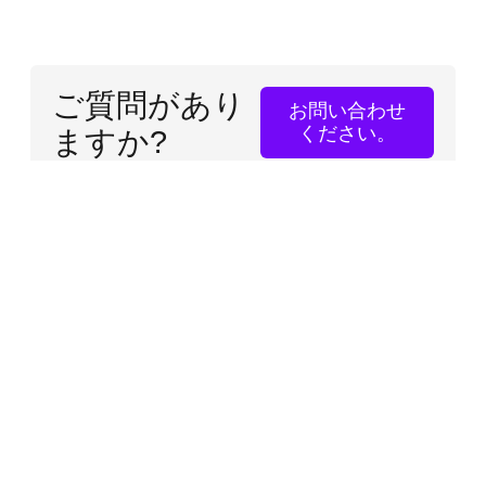
ご質問があり
お問い合わせ
ください。
ますか?
無断での複写・転載を禁止します。信仰プラス
は、末日聖徒イエス・キリスト教会の 信仰を持
つ会員による、独立した国際的な取り組みで
す。
本サイトは、当該宗教団体の公式ウェブサイト
ではありません。