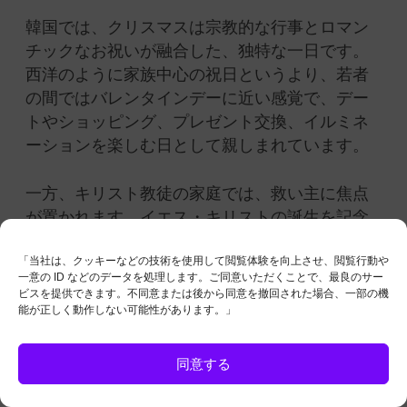
韓国では、クリスマスは宗教的な行事とロマン
チックなお祝いが融合した、独特な一日です。
西洋のように家族中心の祝日というより、若者
の間ではバレンタインデーに近い感覚で、デー
トやショッピング、プレゼント交換、イルミネ
ーションを楽しむ日として親しまれています。
一方、キリスト教徒の家庭では、救い主に焦点
が置かれます。イエス・キリストの誕生を記念
し、礼拝に出席して神を礼拝することが、この
「当社は、クッキーなどの技術を使用して閲覧体験を向上させ、閲覧行動や
日の中心となっています。
一意の ID などのデータを処理します。ご同意いただくことで、最良のサー
ビスを提供できます。不同意または後から同意を撤回された場合、一部の機
能が正しく動作しない可能性があります。」
ウクライナ
同意する
ウクライナの「コリャドゥヴァンニャ（キャロ
リング）」は、最も古く、広く知られたクリス