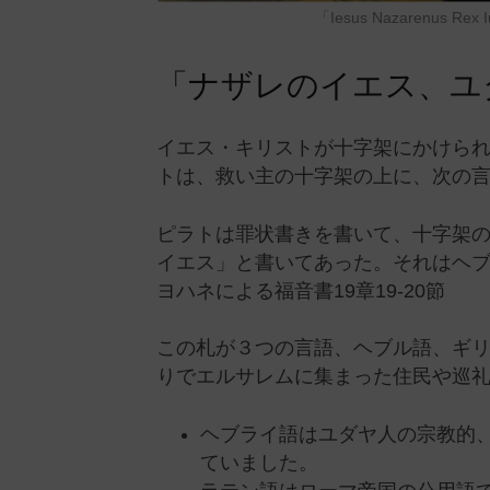
「Iesus Nazarenus
「ナザレのイエス、ユ
イエス・キリストが十字架にかけら
トは、救い主の十字架の上に、次の
ピラトは罪状書きを書いて、十字架
イエス」と書いてあった。それはヘ
ヨハネによる福音書19章19-20節
この札が３つの言語、ヘブル語、ギ
りでエルサレムに集まった住民や巡
ヘブライ語はユダヤ人の宗教的
ていました。