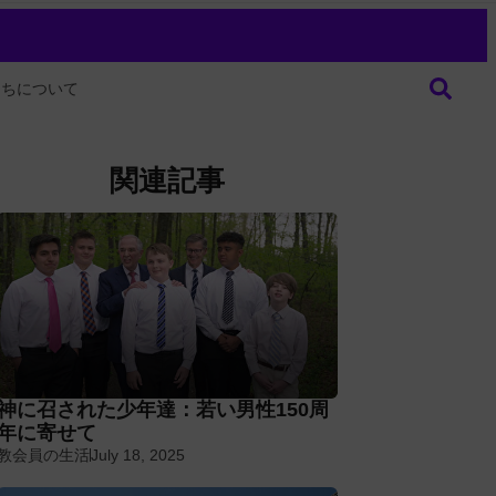
たちについて
関連記事
神に召された少年達：若い男性150周
年に寄せて
教会員の生活
July 18, 2025