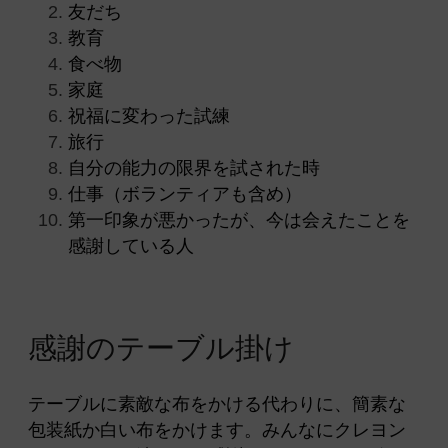
友だち
教育
食べ物
家庭
祝福に変わった試練
旅行
自分の能力の限界を試された時
仕事（ボランティアも含め）
第一印象が悪かったが、今は会えたことを
感謝している人
感
謝
のテ
ー
ブル
掛
け
テーブルに素敵な布をかける代わりに、簡素な
包装紙か白い布をかけます。みんなにクレヨン