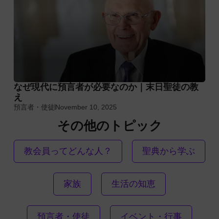
なぜ現代に預言者が必要なのか｜末日聖徒の教
え
預言者・使徒
November 10, 2025
その他のトピック
教会員ってどんな人？
聖典から学ぶ
家族
生活の知恵
預言者・使徒
イベント・行事