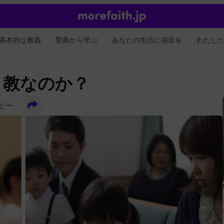
基本的な教義
聖典から学ぶ
あなたの生活に福音を
わたし
ト教なのか？
ピー