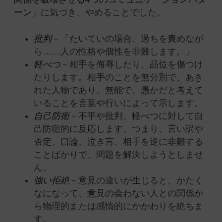
ーン」
に気づき、やめること
でした。
批判
－「たいていの場合、過ちを責めなが
ら……人の性格や個性を非難します。」
軽べつ
－相手を侮辱したり、品位を傷つけ
たりします。相手のことを無分別で、あき
れた人物であり、無能で、愚かだと考えて
いることを言葉や行いによって示します。
自己防衛
－不平や批判、軽べつに対して自
己防衛的に反応します。つまり、言い訳や
否定、口論、泣き言、相手を逆に非難する
ことばかりで、問題を解決しようとしませ
ん。
強い拒絶
－意見の違いが生じると、かたく
なになって、意見の会わない人との関係か
ら物理的または感情的にかかわりを絶ちま
す。