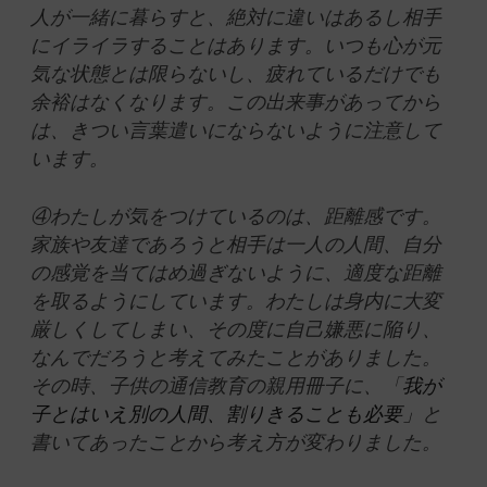
人が一緒に暮らすと、絶対に違いはあるし相手
にイライラすることはあります。いつも心が元
気な状態とは限らないし、疲れているだけでも
余裕はなくなります。この出来事があってから
は、きつい言葉遣いにならないように注意して
います。
④わたしが気をつけているのは、距離感です。
家族や友達であろうと相手は一人の人間、自分
の感覚を当てはめ過ぎないように、適度な距離
を取るようにしています。わたしは身内に大変
厳しくしてしまい、その度に自己嫌悪に陥り、
なんでだろうと考えてみたことがありました。
その時、子供の通信教育の親用冊子に、「
我が
子とはいえ別の人間、割りきることも必要」
と
書いてあったことから考え方が変わりました。