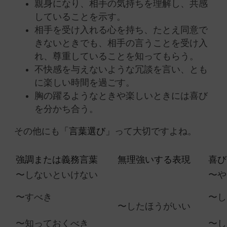
親身になり、相手の気持ちを理解し、共感
していることを示す。
相手を受け入れる心を持ち、たとえ同意で
きないときでも、相手の言うことを受け入
れ、尊重していることを知ってもらう。
不快感を与えないような冗談を言い、とも
に楽しい時間を過ごす。
胸の躍るようなときや楽しいときには喜び
を分かち合う。
その他にも
「言葉選び」
って大切ですよね。
強調または義務言葉
無理強いする表現
喜び
〜しないといけない
〜や
〜すべき
〜し
〜したほうがいい
〜知っておくべき
〜し