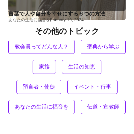
言葉で人や自分を幸せにする６つの方法
あなたの生活に福音を
January 19, 2024
その他のトピック
教会員ってどんな人？
聖典から学ぶ
家族
生活の知恵
預言者・使徒
イベント・行事
あなたの生活に福音を
伝道・宣教師