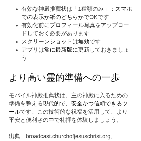
有効な神殿推薦状は「1種類のみ」：
スマホ
での表示か紙のどちらか
でOKです
有効化前に
プロフィール写真
をアップロー
ドしておく必要があります
スクリーンショットは無効
です
アプリは
常に最新版に更新
しておきましょ
う
より高い霊的準備への一歩
モバイル神殿推薦状は、主の神殿に入るための
準備を整える
現代的で、安全かつ信頼できるツ
ール
です。この技術的な祝福を活用して、より
平安と便利さの中で礼拝を体験しましょう。
出典：broadcast.churchofjesuschrist.org、