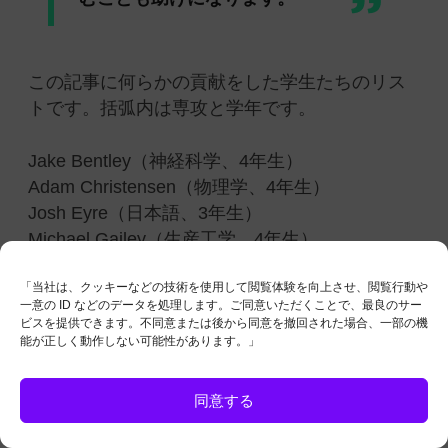
この記事に何らかの貢献をした学生たちのリス
トです。括弧内は専攻と学年です。
Jake Bentley（神経科学、4年生）
Adam Christensen（物理学、4年生）
Josh Eyre（日本語、3年生）
Michael Gailey（生産工学、4年生）
Angela Griffin（言語学、4年生）
「当社は、クッキーなどの技術を使用して閲覧体験を向上させ、閲覧行動や
Andy Hassell（政治学、3年生）
一意の ID などのデータを処理します。ご同意いただくことで、最良のサー
Sayaka Herrera（日本語、4年生）
ビスを提供できます。不同意または後から同意を撤回された場合、一部の機
Steven Leach（日本語、4年生）
能が正しく動作しない可能性があります。」
Austin Leftwich（政治学、4年生）
Matthew Lutz（専攻未定、3年生）
同意する
Lauren Schlueter（日本語、4年生）
Casey Strauss（運動科学、4年生）