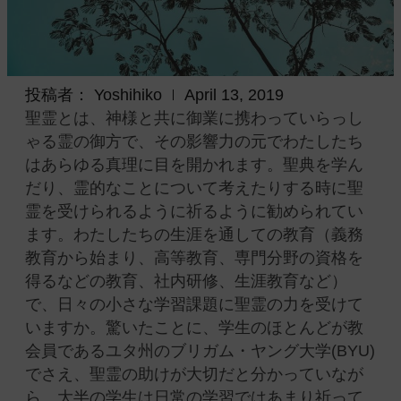
投稿者：
Yoshihiko
April 13, 2019
聖霊とは、神様と共に御業に携わっていらっし
ゃる霊の御方で、その影響力の元でわたしたち
はあらゆる真理に目を開かれます。聖典を学ん
だり、霊的なことについて考えたりする時に聖
霊を受けられるように祈るように勧められてい
ます。わたしたちの生涯を通しての教育（義務
教育から始まり、高等教育、専門分野の資格を
得るなどの教育、社内研修、生涯教育など）
で、日々の小さな学習課題に聖霊の力を受けて
いますか。驚いたことに、学生のほとんどが教
会員であるユタ州のブリガム・ヤング大学(BYU)
でさえ、聖霊の助けが大切だと分かっていなが
ら、大半の学生は日常の学習ではあまり祈って