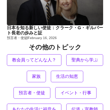
日本を知る新しい使徒：クラーク・G・ギルバー
ト長老の歩みと証
預言者・使徒
February 16, 2026
その他のトピック
教会員ってどんな人？
聖典から学ぶ
家族
生活の知恵
預言者・使徒
イベント・行事
あなたの生活に福音を
伝道・宣教師