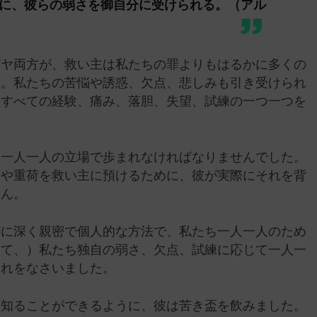
に、彼らの弱さを御自分に受けられる。（アル
ザヤ両方が、救い主は私たちの罪よりもはるかに多くの
す。私たちの苦悩や誘惑、欠点、悲しみも引き受けられ
るすべての経験、痛み、落胆、失望、試練の一つ一つを
ち一人一人の立場で歩まれなければなりませんでした。
安や重荷を救い主に預けるために、彼が実際にそれを背
せん。
時に深く親密で個人的な方法で、私たち一人一人のため
して、）私たち独自の弱さ、欠点、試練に応じて一人一
それをなさいました。
を知ることができるように、彼は苦き盃を飲みました。