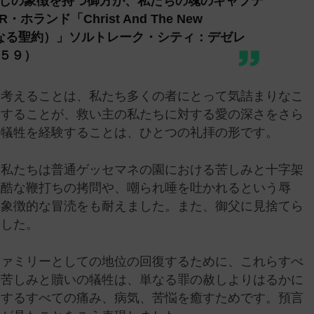
しの象徴を持つ御方が、私たちの魂のキャプテ
ンド「Christ And The New
新たなる聖約）」ソルトレーク・シティ：デゼレ
５９）
り考えることは、私たち多くの者にとって気詰まりなこ
験することが、救い主の私たちに対する愛の深さをさら
の犠牲を経験することは、ひとつの礼拝の形です。
、私たちは普通ゲッセマネの園における苦しみと十字架
残酷な鞭打ちの拷問や、嘲られ唾を吐かれるという辱
う象徴的な冒涜をも耐えました。また、御父に見捨てら
ました。
ファミリーとしての地位の回復するために、これらすべ
の苦しみと贖いの犠牲は、単なる罪の赦しよりはるかに
験するすべての痛み、病気、苦悩を癒すためです。預言