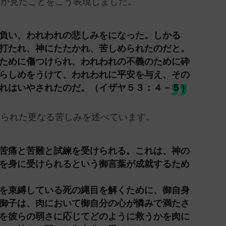
彼が見たことをこう表現しました。
負い、われわれの悲しみをになった。しかる
打たれ、神にたたかれ、苦しめられたのだと。
ために傷つけられ、われわれの不義のために砕
らしめをうけて、われわれに平安を与え、その
れはいやされたのだ。（イザヤ５３：４－５）
けられた更なる苦しみを述べています。
苦痛と苦難と試練を受けられる。これは、神の
を身に受けられるという御言葉が成就するため
を束縛している死の縄目を解くために、御自身
御子は、肉において御自分の心が憐みで満たさ
を彼らの弱さに応じてどのように救うかを肉に