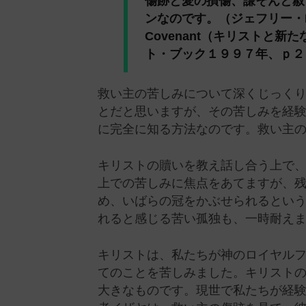
傷跡と愛の損傷、謙そんと赦
ンなのです。（ジェフリー・R・ホラ
Covenant（キリストと
ト・ブック１９９７年、ｐ２
救い主の苦しみについて深くじっく
とだと思いますが、その苦しみを経
に完全に知る方法なのです。救い主
キリストの贖いを教え話し合う上で
上での苦しみに焦点をあてますが、
め、いばらの冠をかぶせられるとい
れると感じる苦い孤独も、一時耐え
キリストは、私たちが神のロイヤル
てのことを苦しみました。キリスト
大きなものです。現世で私たちが経