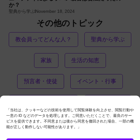
か？
聖典から学ぶ
November 18, 2024
その他のトピック
教会員ってどんな人？
聖典から学ぶ
家族
生活の知恵
預言者・使徒
イベント・行事
あなたの生活に福音を
伝道・宣教師
「当社は、クッキーなどの技術を使用して閲覧体験を向上させ、閲覧行動や
一意の ID などのデータを処理します。ご同意いただくことで、最良のサー
ビスを提供できます。不同意または後から同意を撤回された場合、一部の機
能が正しく動作しない可能性があります。」