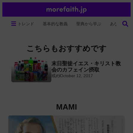
トレンド
基本的な教義
聖典から学ぶ
あなたの生
こちらもおすすめです
る
末日聖徒イエス・キリスト教
イ
会のカフェイン摂取
戒め
October 12, 2017
MAMI