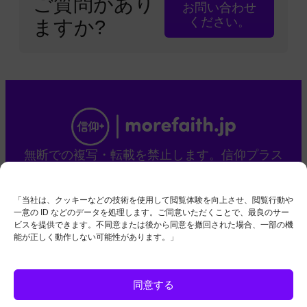
ご質問があり
お問い合わせ
ください。
ますか?
無断での複写・転載を禁止します。信仰プラス
は、末日聖徒イエス・キリスト教会の 信仰を持
つ会員による、独立した国際的な取り組みで
「当社は、クッキーなどの技術を使用して閲覧体験を向上させ、閲覧行動や
す。
一意の ID などのデータを処理します。ご同意いただくことで、最良のサー
本サイトは、当該宗教団体の公式ウェブサイト
ビスを提供できます。不同意または後から同意を撤回された場合、一部の機
能が正しく動作しない可能性があります。」
ではありません。
お問い合わせ
Cookie Policy (EU)
Privacy Policy
同意する