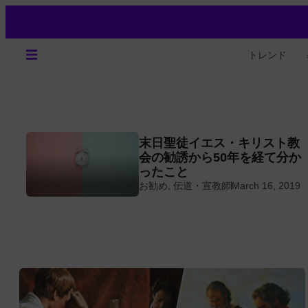
トレンド
末日聖徒イエス・キリスト教
っ
会の勧誘から50年を経て分か
ったこと
お勧め
,
伝道・宣教師
March 16, 2019