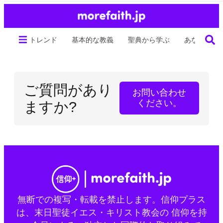
トレンド
基本的な教義
聖典から学ぶ
あなたの生
ご質問があり
お問い合わせ
ください。
ますか?
無断での複写・転載を禁止します。信仰プラス
は、末日聖徒イエス・キリスト教会の 信仰を持