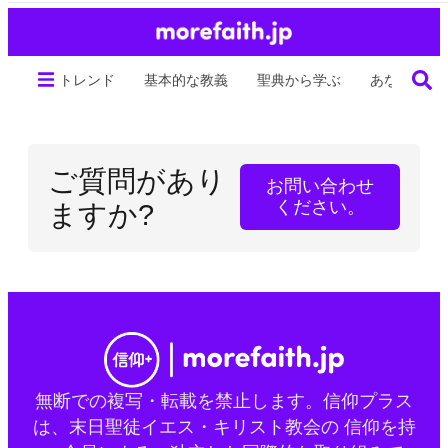
トレンド
基本的な教義
聖典から学ぶ
あなたの生
ご質問があり
お問い合わせ
ください。
ますか?
無断での複写・転載を禁止します。信仰プラス
は、末日聖徒イエス・キリスト教会の 信仰を持