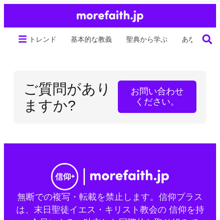
トレンド
基本的な教義
聖典から学ぶ
あなたの生
ご質問があり
お問い合わせ
ください。
ますか?
無断での複写・転載を禁止します。信仰プラス
は、末日聖徒イエス・キリスト教会の 信仰を持