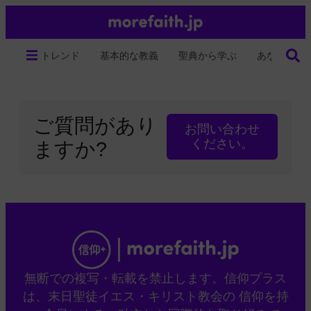
トレンド
基本的な教義
聖典から学ぶ
あなたの生
ご質問があり
お問い合わせ
ください。
ますか?
無断での複写・転載を禁止します。信仰プラス
は、末日聖徒イエス・キリスト教会の 信仰を持