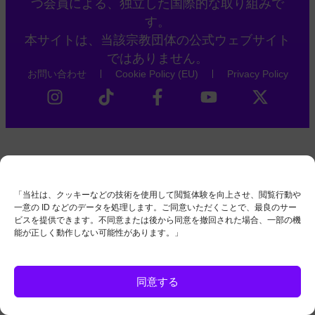
つ会員による、独立した国際的な取り組みで
す。
本サイトは、当該宗教団体の公式ウェブサイト
ではありません。
お問い合わせ
Cookie Policy (EU)
Privacy Policy
「当社は、クッキーなどの技術を使用して閲覧体験を向上させ、閲覧行動や
一意の ID などのデータを処理します。ご同意いただくことで、最良のサー
ビスを提供できます。不同意または後から同意を撤回された場合、一部の機
能が正しく動作しない可能性があります。」
同意する