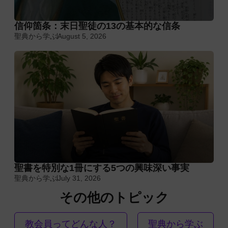
信仰箇条：末日聖徒の13の基本的な信条
聖典から学ぶ
August 5, 2026
聖書を特別な1冊にする5つの興味深い事実
聖典から学ぶ
July 31, 2026
その他のトピック
教会員ってどんな人？
聖典から学ぶ