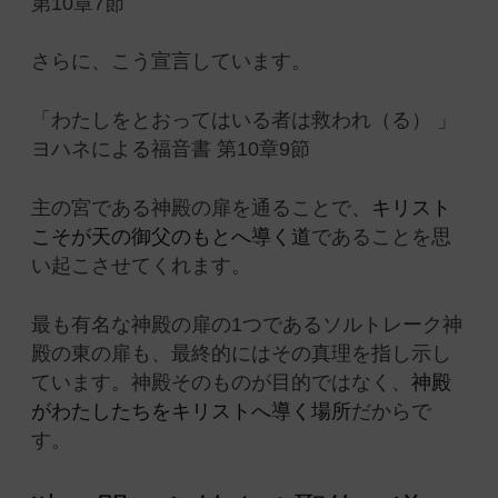
第10章7節
さらに、こう宣言しています。
「わたしをとおってはいる者は救われ（る） 」
ヨハネによる福音書 第10章9節
主の宮である神殿の扉を通ることで、
キリスト
こそが天の御父のもとへ導く道
であることを思
い起こさせてくれます。
最も有名な神殿の扉の1つであるソルトレーク神
殿の東の扉も、最終的にはその真理を指し示し
ています。神殿そのものが目的ではなく、
神殿
がわたしたちをキリストへ導く場所
だからで
す。