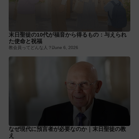
末日聖徒の10代が福音から得るもの：与えられ
た使命と祝福
教会員ってどんな人？
June 6, 2026
なぜ現代に預言者が必要なのか｜末日聖徒の教
え