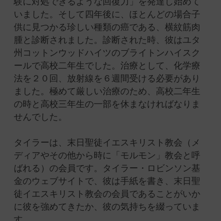
験に対処できるような回復力」を発達し始めて
いました。そして四年後に、ほとんどの場合子
供に見つかる珍しい種類の癌である、横紋筋肉
腫と診断されました。診断された時、彼はユタ
州コットンウッドハイツのブライトンハイスク
ールで高校二年生でした。治療として、化学療
法を２０回、放射線を６週間受ける必要があり
ました。極めて厳しい治療のため、高校二年生
の時と高校三年生の一部を休まなければなりま
せんでした。
タイラーは、末日聖徒イエスキリスト教会（メ
ディアやその他から時に「モルモン」教会と呼
ばれる）の会員です。タイラー・ロビンソン基
金のウェブサイトで、彼は手紙を書き、末日聖
徒イエスキリスト教会の会員であることがいか
に彼を強めてきたか、彼の気持ちを綴っていま
す。