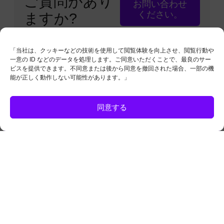
ご質問があり
お問い合わせ
ください。
ますか?
「当社は、クッキーなどの技術を使用して閲覧体験を向上させ、閲覧行動や
一意の ID などのデータを処理します。ご同意いただくことで、最良のサー
ビスを提供できます。不同意または後から同意を撤回された場合、一部の機
能が正しく動作しない可能性があります。」
同意する
無断での複写・転載を禁止します。信仰プラス
は、末日聖徒イエス・キリスト教会の 信仰を持
つ会員による、独立した国際的な取り組みで
す。
本サイトは、当該宗教団体の公式ウェブサイト
ではありません。
お問い合わせ
Cookie Policy (EU)
Privacy Policy