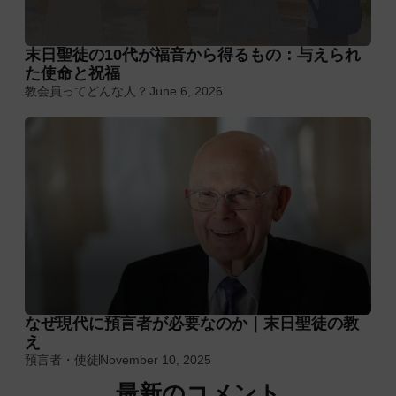
末日聖徒の10代が福音から得るもの：与えられ
た使命と祝福
教会員ってどんな人？
June 6, 2026
なぜ現代に預言者が必要なのか｜末日聖徒の教
え
預言者・使徒
November 10, 2025
最新のコメント