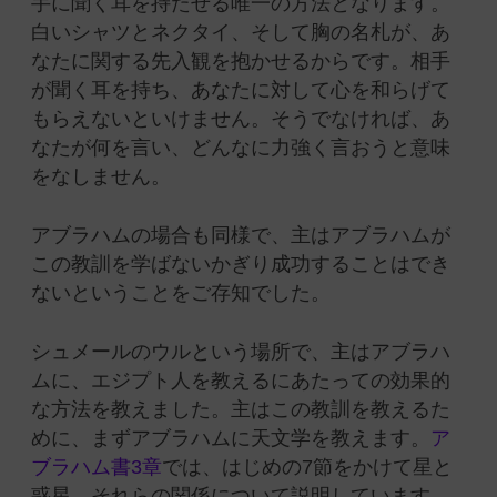
手に聞く耳を持たせる唯一の方法となります。
白いシャツとネクタイ、そして胸の名札が、あ
なたに関する先入観を抱かせるからです。相手
が聞く耳を持ち、あなたに対して心を和らげて
もらえないといけません。そうでなければ、あ
なたが何を言い、どんなに力強く言おうと意味
をなしません。
アブラハムの場合も同様で、主はアブラハムが
この教訓を学ばないかぎり成功することはでき
ないということをご存知でした。
シュメールのウルという場所で、主はアブラハ
ムに、エジプト人を教えるにあたっての効果的
な方法を教えました。主はこの教訓を教えるた
めに、まずアブラハムに天文学を教えます。
ア
ブラハム書3章
では、はじめの7節をかけて星と
惑星、それらの関係について説明しています。