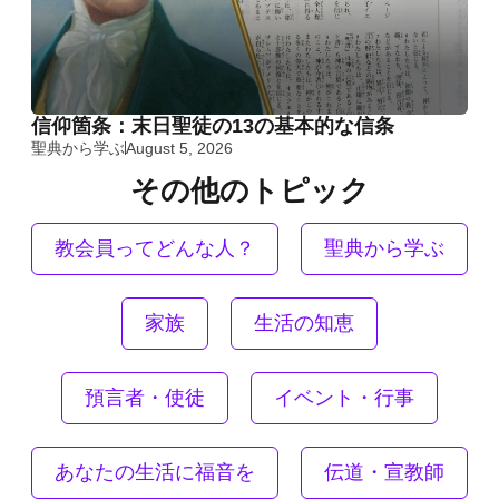
信仰箇条：末日聖徒の13の基本的な信条
聖典から学ぶ
August 5, 2026
その他のトピック
教会員ってどんな人？
聖典から学ぶ
家族
生活の知恵
預言者・使徒
イベント・行事
あなたの生活に福音を
伝道・宣教師