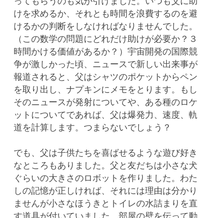
ってもらうのも気が引けました。いつも父に助
けを求めるか、それとも時間を浪費するのを避
けるかの判断をしなければなりませんでした。
（この数学の問題にどれだけ助けが必要か？３
時間かける価値があるか？）宇宙開発の国際競
争が激しかった頃、ニュースで新しい出来事が
報道されると、父はシャツのポケットからペン
を取り出し、ナプキンにメモをとります。もし
そのニュースが発射についてや、ある種のロケ
ットについてであれば、父は爆発力、速度、軌
道を計算します。つまらないでしょう？
でも、父は子供たちを喜ばせるような遊び好き
なところもありました。父と友だちは小さな犬
ぐらいの大きさのロボットを作りました。わた
しの記憶が正しければ、それには理由は分かり
ませんが小さなほうきとトイレの水詰まりを直
す道具が付いていました。部屋の壁を伝って動