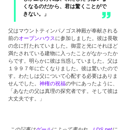
くなるのだから、君は驚くことがで
きない。」
父は
マウントティンパノゴス神殿
が奉献される
前の
オープンハウス
に参加しました。彼は畏敬
の念に打たれていました。御霊と光にそれほど
満たされている建物に入ったことがなかったか
らです。明らかに彼は当惑していました。父は
１９９７年に亡くなりました。彼は驚いたので
す。わたしは父について心配する必要はありま
せんでした。
神権の祝福
の中にあったように、
「あなたの父は真理の探究者です。そして彼は
大丈夫です。」
この記事は
ゲール
によって書かれ、
LDS.net
に