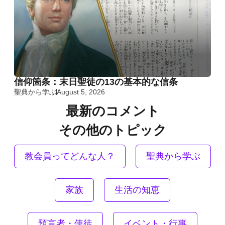
信仰箇条：末日聖徒の13の基本的な信条
聖典から学ぶ
August 5, 2026
最新のコメント
その他のトピック
教会員ってどんな人？
聖典から学ぶ
家族
生活の知恵
預言者・使徒
イベント・行事