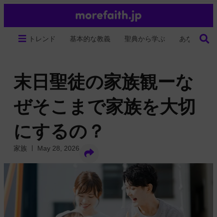
トレンド
基本的な教義
聖典から学ぶ
あなたの生
末日聖徒の家族観ーな
ぜそこまで家族を大切
にするの？
家族
May 28, 2026