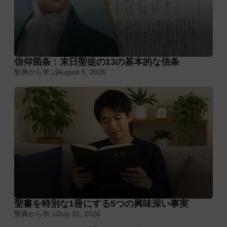
信仰箇条：末日聖徒の13の基本的な信条
聖典から学ぶ
August 5, 2026
聖書を特別な1冊にする5つの興味深い事実
聖典から学ぶ
July 31, 2026