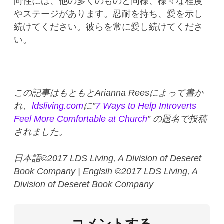
向性には、他の多くのものと同様、様々な程度
やステージがあります。忍耐を持ち、愛を示し
続けてください。彼らを常に愛し続けてくださ
い。
この記事はもともとArianna Reesによって書か
れ、
ldsliving.com
に”
7 Ways to Help Introverts
Feel More Comfortable at Church
” の題名で投稿
されました。
日本語©2017 LDS Living, A Division of Deseret
Book Company | Englsih ©2017 LDS Living, A
Division of Deseret Book Company
コメントする