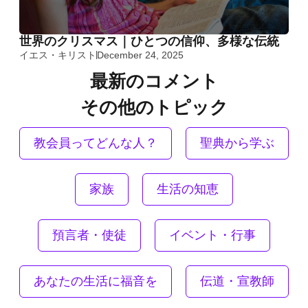
世界のクリスマス｜ひとつの信仰、多様な伝統
イエス・キリスト
December 24, 2025
最新のコメント
その他のトピック
教会員ってどんな人？
聖典から学ぶ
家族
生活の知恵
預言者・使徒
イベント・行事
あなたの生活に福音を
伝道・宣教師