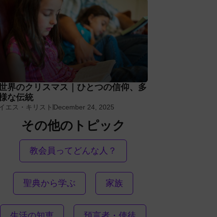
世界のクリスマス｜ひとつの信仰、多
様な伝統
イエス・キリスト
December 24, 2025
その他のトピック
教会員ってどんな人？
聖典から学ぶ
家族
生活の知恵
預言者・使徒