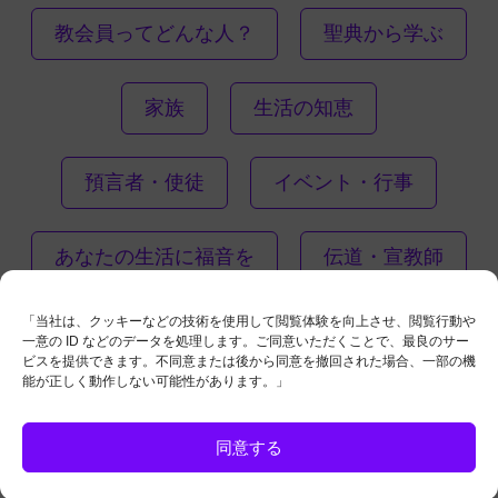
教会員ってどんな人？
聖典から学ぶ
家族
生活の知恵
預言者・使徒
イベント・行事
あなたの生活に福音を
伝道・宣教師
「当社は、クッキーなどの技術を使用して閲覧体験を向上させ、閲覧行動や
一意の ID などのデータを処理します。ご同意いただくことで、最良のサー
ビスを提供できます。不同意または後から同意を撤回された場合、一部の機
能が正しく動作しない可能性があります。」
ご質問があり
お問い合わせ
同意する
ください。
ますか?