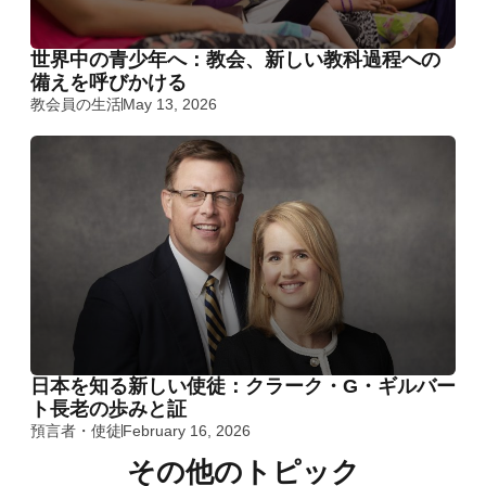
世界中の青少年へ：教会、新しい教科過程への
備えを呼びかける
教会員の生活
May 13, 2026
日本を知る新しい使徒：クラーク・G・ギルバー
ト長老の歩みと証
預言者・使徒
February 16, 2026
その他のトピック