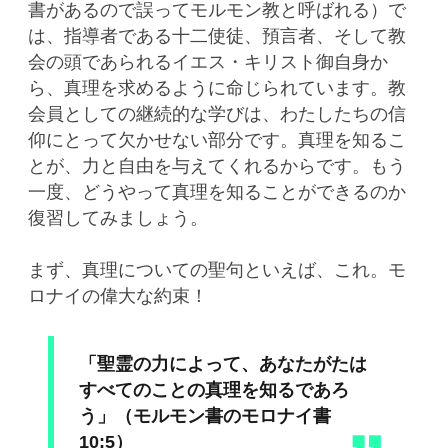
書があるので誤ってモルモン教と呼ばれる）で
は、指導者である十二使徒、預言者、そして教
会の頭であられるイエス・キリスト御自身か
ら、真理を求めるように命じられています。教
会員としての継続的な学びは、わたしたちの信
仰にとって欠かせない部分です。真理を知るこ
とが、力と自由を与えてくれるからです。もう
一度、どうやって真理を知ることができるのか
復習してみましょう。
まず、真理についての聖句といえば、これ。モ
ロナイの偉大な約束！
「聖霊の​力に​よって、あなたがた​は​
すべて​の​こと​の​真理​を知る​で​あろ
う」（モルモン書のモロナイ書
10:5）