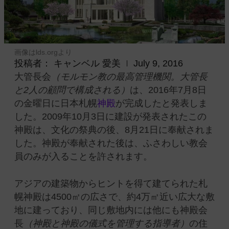
画像はlds.orgより
投稿者：
キャンベル 愛美
July 9, 2016
大管長会
（モルモン教の最高管理機関。大管長
と2人の顧問で構成される）
は、2016年7月8日
の金曜日に日本札幌
神殿
が完成したと発表しま
した。
2009年10月3日に建設が発表されたこの
神殿は、文化の祭典の後、8月21日に奉献されま
した。神殿が奉献された後は、ふさわしい教会
員のみが入ることを許されます。
アジアの建築物からヒントを得て建てられた札
幌神殿は4500㎡の広さで、約4万㎡近い広大な敷
地に建っており、同じ敷地内には他にも神殿会
長
（神殿と神殿の儀式を管理する指導者）
の住