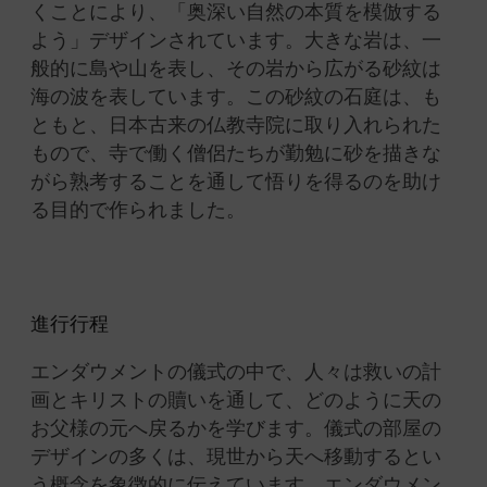
くことにより、「奥深い自然の本質を模倣する
よう」デザインされています。
大きな岩は、一
般的に島や山を表し、その岩から広がる砂紋は
海の波を表しています。
この砂紋の石庭は、も
ともと
、日本古来の
仏教寺院に取り入れられた
もので、
寺で働く僧侶たちが勤勉に砂を描きな
がら熟考することを通して悟りを得るのを助け
る目的で作られました。
進行行程
エンダウメントの儀式の中で、人々は救いの計
画とキリストの贖いを通して、どのように天の
お父様の元へ戻るかを学びます。
儀式の部屋の
デザインの多くは、現世から天へ移動するとい
う概念を象徴的に伝えています。
エンダウメン