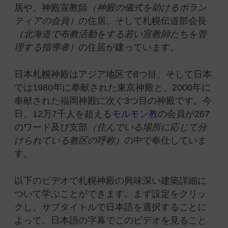
居や、神殿宣教師
（神殿の儀式を助けるボラン
ティアの会員）
の住居、そして札幌伝道部会長
（北海道で布教活動をする若い宣教師たちを管
理する指導者）
の住居が建っています。
日本札幌神殿はアジア地区で8つ目、そして日本
では1980年に奉献された東京神殿と、2000年に
奉献された福岡神殿に次ぐ3つ目の神殿です。今
日、12万7千人を超える
モルモン教
の会員が267
のワード及び支部
（住んでいる場所に応じて分
けられている教区の呼称）
の中で奉仕していま
す。
以下のビデオで札幌神殿の興味深い建築詳細に
ついて学ぶことができます。まず設定をクリッ
クし、サブタイトルで日本語を選択することに
よって、日本語の字幕でこのビデオを見ること