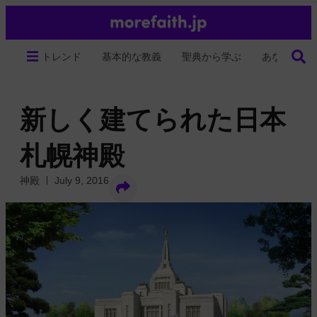
トレンド
基本的な教義
聖典から学ぶ
あなたの生
新しく建てられた日本
札幌神殿
神殿
July 9, 2016