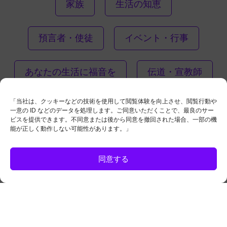
家族
生活の知恵
預言者・使徒
イベント・行事
あなたの生活に福音を
伝道・宣教師
「当社は、クッキーなどの技術を使用して閲覧体験を向上させ、閲覧行動や
一意の ID などのデータを処理します。ご同意いただくことで、最良のサー
ビスを提供できます。不同意または後から同意を撤回された場合、一部の機
能が正しく動作しない可能性があります。」
ご質問があり
お問い合わせ
同意する
ください。
ますか?