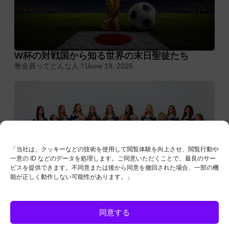
W杯の対戦国から知る世界の末日聖徒たち
教会員ってどんな人？
June 19, 2026
「当社は、クッキーなどの技術を使用して閲覧体験を向上させ、閲覧行動や
一意の ID などのデータを処理します。ご同意いただくことで、最良のサー
ビスを提供できます。不同意または後から同意を撤回された場合、一部の機
能が正しく動作しない可能性があります。」
全米No.1の学生チームから学ぶ：学業とスポー
ツに福音を取り入れる方法
同意する
教会員ってどんな人？
June 18, 2026