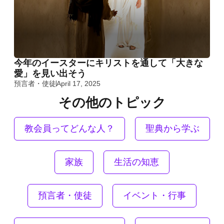
今年のイースターにキリストを通して「大きな
愛」を見い出そう
預言者・使徒
April 17, 2025
その他のトピック
教会員ってどんな人？
聖典から学ぶ
家族
生活の知恵
預言者・使徒
イベント・行事