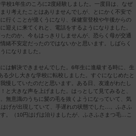
中学校1年生のころに2度経験しました。一度目は、なぜ
あまり考えたことはありませんでしが、とにかく不安で
校に行くことが億くうになり、保健室登校や午後からの
母に迎えに来てくれと、電話をするようになりました。
だったのか、今もはっきりしませんが、恐らく母が交通
、情緒不安定だったのではないかと思います。しばらく
ようになりました。
には解決できませんでした。6年生に進級する時に、生
ある少し大きな学校に転校しました。すぐになじめたと
を我慢していたのだと思います。ある日、友達がわたし
ー！と大きな声を上げました。はっとして見てみると、
す。無意識のうちに髪の毛を抜くようになっていて、気
玉はげが出現していて、手遅れの状態でした…。ふさふ
す。（10円はげは治りましたが、ふさふさまつ毛…こ