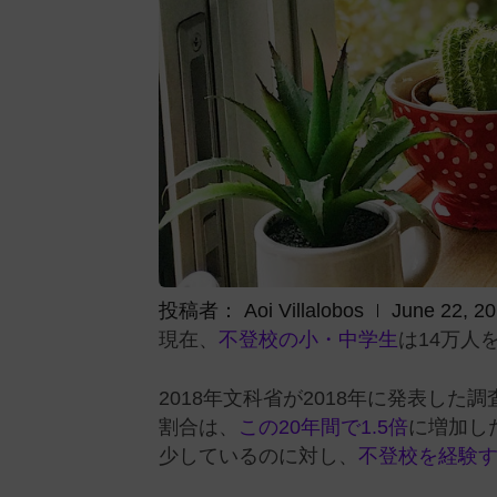
投稿者：
Aoi Villalobos
June 22, 2
現在、
不登校の小・中学生
は14万人
2018年文科省が2018年に発表し
割合は、
この20年間で1.5倍
に増加し
少しているのに対し、
不登校を経験