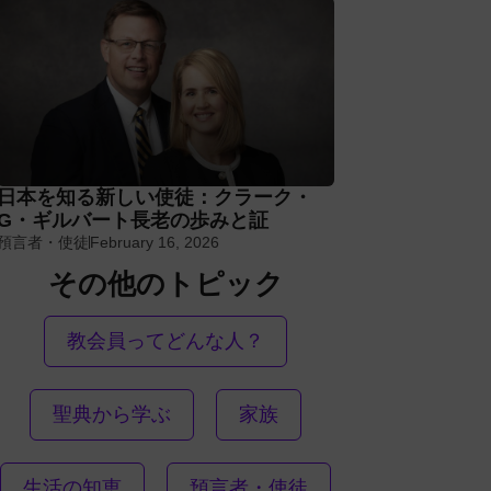
日本を知る新しい使徒：クラーク・
G・ギルバート長老の歩みと証
預言者・使徒
February 16, 2026
その他のトピック
教会員ってどんな人？
聖典から学ぶ
家族
生活の知恵
預言者・使徒