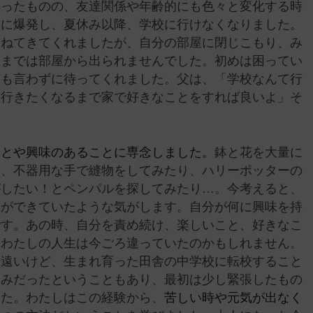
張ったものの、友達関係や年齢的にも色々と変化する時
いに爆発し、夏休み以降、学校に行けなくなりました。
訪ねてきてくれましたが、自分の部屋に閉じこもり、み
るまでは部屋から出られませんでした。初めは困ってい
何も言わずに待ってくれました。父は、「学校なんて行
。行きたくなるまで家で好きなことをすれば良いよ」そ
ことや興味のあることに専念しました。
鉢と花を大量に
り、不器用な手で縫物をしてみたり、ハリーポッターの
がしたい！とペンパルを探してみたり…。今考えると、
とができていたような気がします。自分が何に興味を持
です。あの時、自分を責め続け、楽しいこと、好きなこ
、わたしの人生は今ごろ違っていたのかもしれません。
し遠いけど、生まれ育った田舎の中学校に転校すること
じみだったということもあり、最初は少し緊張したもの
した。わたしはこの経験から、
苦しい時や元気が出なく