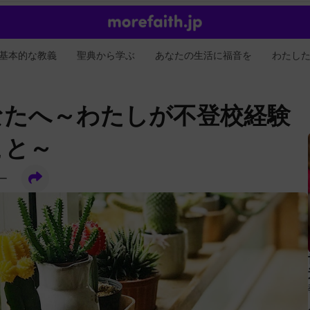
基本的な教義
聖典から学ぶ
あなたの生活に福音を
わたし
なたへ～わたしが不登校経験
こと～
ー