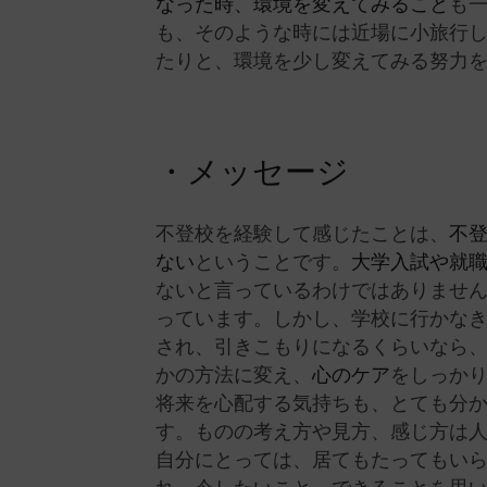
なった時、環境を変えてみること
も
も、そのような時には近場に小旅行
たりと、環境を少し変えてみる努力
・メッセージ
不登校を経験して感じたことは、
不
ない
ということです。
大学入試や就
ないと言っているわけではありませ
っています。しかし、学校に行かな
され、引きこもりになるくらいなら
かの方法に変え、
心のケア
をしっか
将来を心配する気持ちも、とても分
す。ものの考え方や見方、感じ方は
自分にとっては、居てもたってもい