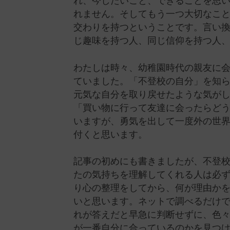
れ、今したいこと、できることを思
れません。そしてもう一つ大切なこ
交わりを持つということです。言い
じ趣味を持つ人、同じ信仰を持つ人
わたしは時々、幼稚園時代の親友に
ていました。「不登校の自分」を知ら
元気な自分を取り戻せたような気が
「買い物に行って友達に会ったらど
いますが、勇気を出して一度外の世
付くと思います。
記事の初めにも書きましたが、不登校
たの気持ちを理解してくれる人は必
り心の整理をしてから、何が理由か
いと思います。ネットで調べるだけ
れが答えだと早急に判断せずに、色
が一番自分に合っているのかを見つ