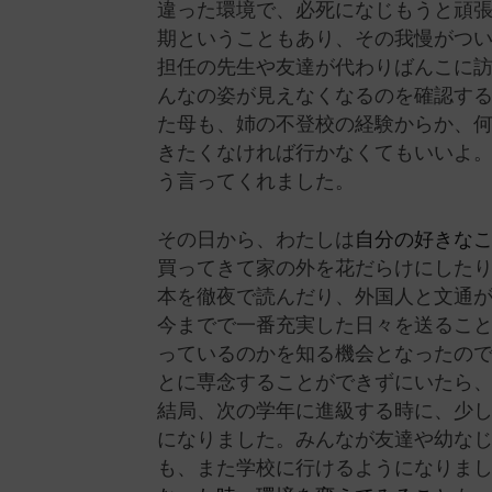
違った環境で、必死になじもうと頑
期ということもあり、その我慢がつ
担任の先生や友達が代わりばんこに
んなの姿が見えなくなるのを確認す
た母も、姉の不登校の経験からか、
きたくなければ行かなくてもいいよ
う言ってくれました。
その日から、わたしは
自分の好きな
買ってきて家の外を花だらけにした
本を徹夜で読んだり、外国人と文通
今までで一番充実した日々を送るこ
っているのかを知る機会となったの
とに専念することができずにいたら
結局、次の学年に進級する時に、少
になりました。みんなが友達や幼な
も、また学校に行けるようになりま