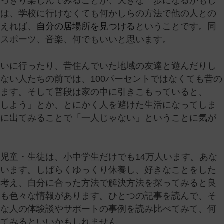
いっきり楽しんでみることが、大きな一歩になるかもし
とは、学校に行けなくても何かしらの方法で他の人との
換えれば、
自分の居場所を見つける
ということです。同
、スポーツ、音楽、何でもいいと思います。
会いに行ったり、昔住んでいた地域の友達と遊んだりし
ない人たちの前では、100パーセントではなくても昔の
します。そして普段は家の中に引きこもっていると、
うしよう」とか、とにかく人を避けた生活になってしま
界に出てみることで「一人じゃない」ということに気が
児童・生徒は、小中学生だけでも14万人います。あな
ずいます。しばらくゆっくり休養し、好きなことをした
を考え、自分に合った方法で解決方法を探ってみると良
でも色々な情報があります。ひとつの記事を読んで、そ
々な人の体験談やサポートの事例を読み比べてみて、何
けてみるといいかもしれません。