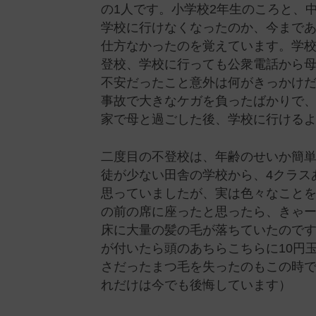
の1人です。小学校2年生のころと、
学校に行けなくなったのか、今まで
仕方なかったのを覚えています。学
登校、学校に行っても公衆電話から
不安だったこと意外は何がきっかけ
事故で大きなケガを負ったばかりで
家で母と過ごした後、学校に行ける
二度目の不登校は、年齢のせいか簡単
徒が少ない田舎の学校から、4クラス
思っていましたが、実は色々なこと
の前の席に座ったと思ったら、きゃ
床に大量の髪の毛が落ちていたので
が付いたら頭のあちらこちらに10円
さだったまつ毛を失ったのもこの時で
れだけは今でも後悔しています）